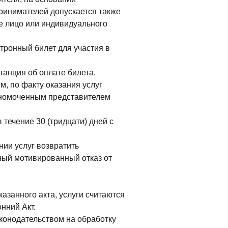
ринимателей допускается также
е лицо или индивидуального
ронный билет для участия в
анция об оплате билета.
 по факту оказания услуг
моченным представителем
ечение 30 (тридцати) дней с
нии услуг возвратить
ый мотивированный отказ от
казанного акта, услуги считаются
ний Акт.
конодательством на обработку