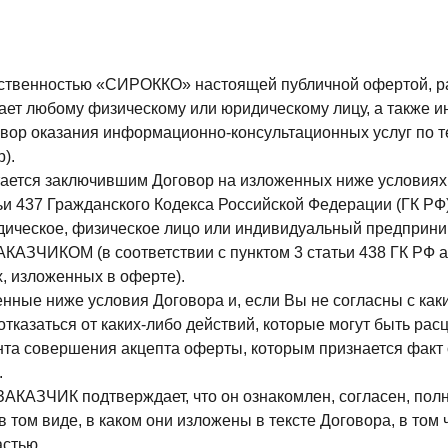
тственностью «СИРОККО» настоящей публичной офертой, ра
гает любому физическому или юридическому лицу, а также 
ор оказания информационно-консультационных услуг по теме
).
тается заключившим Договор на изложенных ниже условиях
атьи 437 Гражданского Кодекса Российской Федерации (ГК Р
идическое, физическое лицо или индивидуальный предприни
АКАЗЧИКОМ (в соответствии с пунктом 3 статьи 438 ГК РФ 
, изложенных в оферте).
нные ниже условия Договора и, если Вы не согласны с как
заться от каких-либо действий, которые могут быть расц
ента совершения акцепта оферты, которым признается фак
.
ЗАКАЗЧИК подтверждает, что он ознакомлен, согласен, пол
 том виде, в каком они изложены в тексте Договора, в том 
стью.