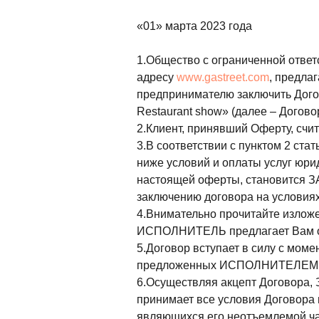
«01» марта 2023 года
1.Общество с ограниченной отве
адресу
www.gastreet.com
, предла
предпринимателю заключить Догов
Restaurant show» (далее – Договор
2.Клиент, принявший Оферту, счи
3.В соответствии с пунктом 2 ст
ниже условий и оплаты услуг юр
настоящей оферты, становится З
заключению договора на условиях
4.Внимательно прочитайте изложе
ИСПОЛНИТЕЛЬ предлагает Вам отка
5.Договор вступает в силу с мом
предложенных ИСПОЛНИТЕЛЕМ
6.Осуществляя акцепт Договора, 
принимает все условия Договора в
являющихся его неотъемлемой ча