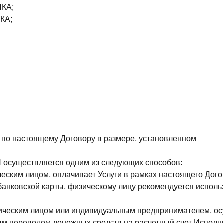
ИКА;
КА;
 по настоящему Договору в размере, установленном
осуществляется одним из следующих способов:
ким лицом, оплачивает Услуги в рамках настоящего Догов
нковской карты, физическому лицу рекомендуется использ
еским лицом или индивидуальным предпринимателем, осущ
м переводом денежных средств на расчетный счет Исполни