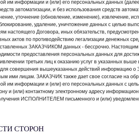
м информации и (или) его персональных данных (далее 
едств автоматизации, и без использования средств автомат
ение, уточнение (обновление, изменение), извлечение, исп
, блокирование, удаление, уничтожение данных с целью 
иям настоящего Договора, иных обязательств, предусмотре
ных актов по противодействию легализации денежных сре
оставленных ЗАКАЗЧИКОМ данных - бессрочно. Настоящим 
бходимости предоставления персональных данных для дост
ривлечении третьих лиц к оказанию услуг в указанных выше
для совершения вышеуказанных действий информацию о За
ым ими лицам. ЗАКАЗЧИК также дает свое согласие на обр
им информации и (или) его персональных данных с цель
у и (или) контактному электронному адресу информацион
учения ИСПОЛНИТЕЛЕМ письменного и (или) уведомления 
СТИ СТОРОН