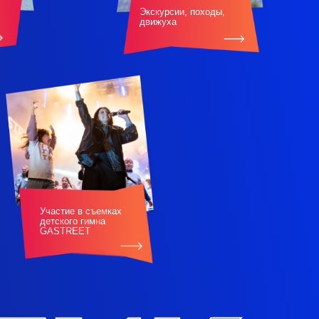
Экскурсии, походы,
движуха
Участие в съемках
детского гимна
GASTREET