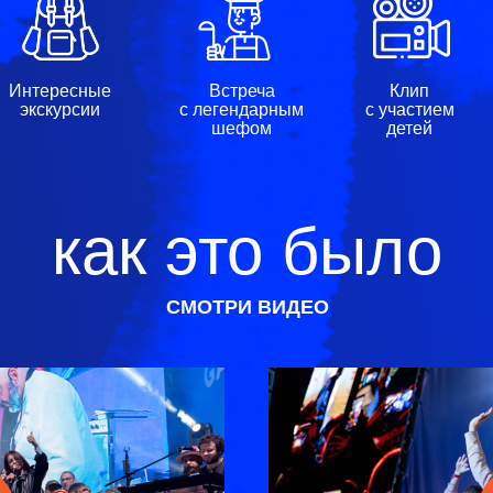
Интересные
Встреча
Клип
экскурсии
с легендарным
с участием
шефом
детей
как это было
СМОТРИ ВИДЕО