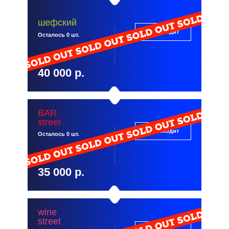
шефский
Что входит
Осталось 0 шт.
40 000 р.
BAR
street
Что входит
Осталось 0 шт.
35 000 р.
wine
street