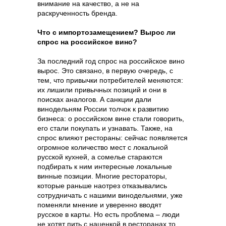
внимание на качество, а не на
раскрученность бренда.
Что с импортозамещением? Вырос ли
спрос на российское вино?
За последний год спрос на российское вино
вырос. Это связано, в первую очередь, с
тем, что привычки потребителей меняются:
их лишили привычных позиций и они в
поисках аналогов. А санкции дали
винодельням России толчок к развитию
бизнеса: о российском вине стали говорить,
его стали покупать и узнавать. Также, на
спрос влияют рестораны: сейчас появляется
огромное количество мест с локальной
русской кухней, а сомелье стараются
подбирать к ним интересные локальные
винные позиции. Многие рестораторы,
которые раньше наотрез отказывались
сотрудничать с нашими винодельнями, уже
поменяли мнение и уверенно вводят
русское в карты. Но есть проблема – люди
не хотят пить с наценкой в ресторанах то,