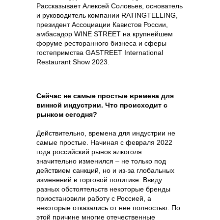
Рассказывает Алексей Соловьев, основатель
ЗАКРЫТЫЙ ЧАТ
ЗАКРЫТЫЙ ЧАТ
ЗАКРЫТЫЙ ЧАТ
ЗАКРЫТЫЙ ЧАТ
и руководитель компании RATINGTELLING,
GASTREET NIGHT SHOW
GASTREET NIGHT SHOW
GASTREET NIGHT SHOW
GASTREET NIGHT SHOW
президент Ассоциации Кавистов России,
амбасадор WINE STREET на крупнейшем
ПРОЖИВАНИЕ В ОТЕЛЕ 5*
ПРОЖИВАНИЕ В ОТЕЛЕ 5*
ПРОЖИВАНИЕ В ОТЕЛЕ 5*
ПРОЖИВАНИЕ В ОТЕЛЕ 5*
форуме ресторанного бизнеса и сферы
VIP-ЛИНИЯ ПОДДЕРЖКИ
VIP-ЛИНИЯ ПОДДЕРЖКИ
VIP-ЛИНИЯ ПОДДЕРЖКИ
VIP-ЛИНИЯ ПОДДЕРЖКИ
гостепримства GASTREET International
ИНДИВИДУАЛЬНЫЙ ТРАНСФЕР
ИНДИВИДУАЛЬНЫЙ ТРАНСФЕР
ИНДИВИДУАЛЬНЫЙ ТРАНСФЕР
ИНДИВИДУАЛЬНЫЙ ТРАНСФЕР
Restaurant Show 2023.
200 000 Р
100 000 Р
45 000 Р
30 000 Р
Сейчас не самые простые времена для
винной индустрии. Что происходит с
рынком сегодня?
Действительно, времена для индустрии не
самые простые. Начиная с февраля 2022
года российский рынок алкоголя
значительно изменился – не только под
действием санкций, но и из-за глобальных
изменений в торговой политике. Ввиду
разных обстоятельств некоторые бренды
приостановили работу с Россией, а
некоторые отказались от нее полностью. По
этой причине многие отечественные