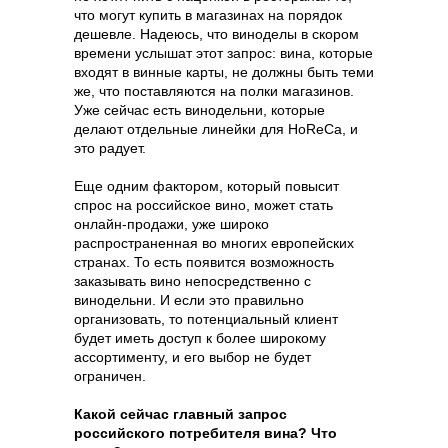
что могут купить в магазинах на порядок
дешевле. Надеюсь, что виноделы в скором
времени услышат этот запрос: вина, которые
входят в винные карты, не должны быть теми
же, что поставляются на полки магазинов.
Уже сейчас есть винодельни, которые
делают отдельные линейки для HoReCa, и
это радует.
Еще одним фактором, который повысит
спрос на российское вино, может стать
онлайн-продажи, уже широко
распространенная во многих европейских
странах. То есть появится возможность
заказывать вино непосредственно с
винодельни. И если это правильно
организовать, то потенциальный клиент
будет иметь доступ к более широкому
Content Oriented Web
ассортименту, и его выбор не будет
Make great presentations, longreads, and landing pages, as well as photo
ограничен.
stories, blogs, lookbooks, and all other kinds of content oriented projects.
Какой сейчас главный запрос
российского потребителя вина? Что